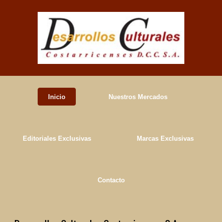
Skip to main content
Skip to navigation
Inicio
Nuestros Mercados
Editoriales Exclusivas
Marcas Exclusivas
Contacto