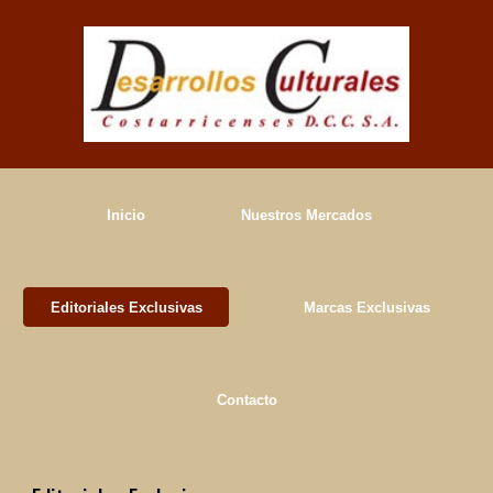
Skip to main content
Skip to navigation
Inicio
Nuestros Mercados
Editoriales Exclusivas
Marcas Exclusivas
Contacto